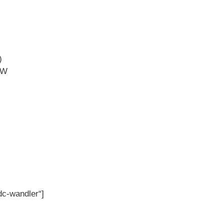
)
0W
dc-wandler“]