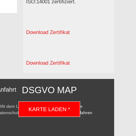
ISO:14001 zertifiziert.
Download Zertifikat
Download Zertifikat
DSGVO MAP
nfahrt
 Mit dem Laden der Karte akzeptierst du die
KARTE LADEN *
atenschutzerklärung von Google.
Mehr erfahren